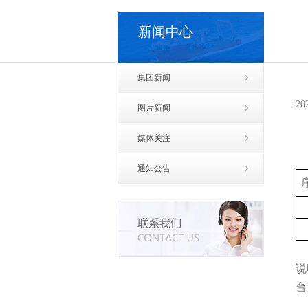
新闻中心
集团新闻
2
图片新闻
媒体关注
通知公告
说
台