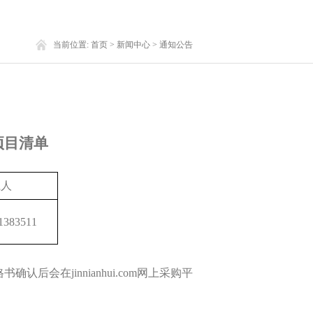
当前位置: 首页 > 新闻中心 > 通知公告
项目清单
系人
383511
确认后会在jinnianhui.com网上采购平