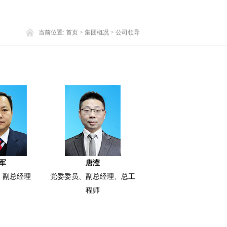
当前位置: 首页 > 集团概况 > 公司领导
军
唐滢
、副总经理
党委委员、副总经理、总工
程师